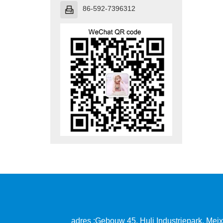
86-592-7396312

adres :
Gebouw 45, Huli Industriepark, Meix