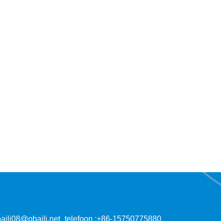
aili08@obaili.net
telefoon :
+86-15750775880