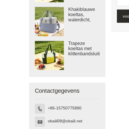
Khakiblauwe
koeltas,
voo
waterdicht,
ideaal voor
aan zee.
Trapeze
koeltas met
klittenbandsluiting.
Contactgegevens
+86-15750775880

obaili08@obaili.net
