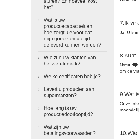
sturen? En hoeveel kost
het?
Wat is uw

7.Ik vin
productiecapaciteit en
hoe zorgt u ervoor dat
Ja. U kunt
mijn goederen op tijd
geleverd kunnen worden?
8.Kunt 
Wie zijn uw klanten van

het wereldmerk?
Natuurlij
om de vra
Welke certificaten heb je?

Levert u producten aan

9.Wat i
supermarkten?
Onze fabr
Hoe lang is uw

maandelij
productiedoorlooptijd?
Wat zijn uw

10.Wie 
betalingsvoorwaarden?