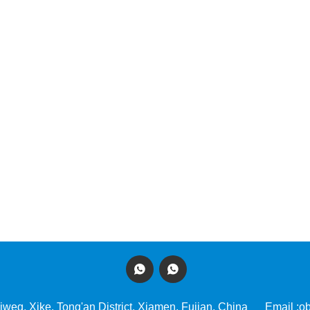


iweg, Xike, Tong'an District, Xiamen, Fujian, China
Email :
ob