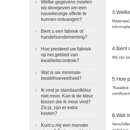
Welke gegevens moeten

wij doorgeven om een ​​
3.Welke
nauwkeurige offerte te
kunnen ontvangen?
Materiaal
informati
Bent u een fabriek of

handelsonderneming?
4.Bent 
Hoe presteert uw fabriek

op het gebied van
Wij zijn 
kwaliteitscontrole?
Wat is uw minimale

bestelhoeveelheid?
5.Hoe p
"Kwalitei
Ik vind je standaardkleur

certifice
niet mooi. Kan ik de kleur
kiezen die ik mooi vind?
Zo ja, zijn er extra
kosten?
6.Wat i
Verschill
Kunt u mij een monster

zodat we 