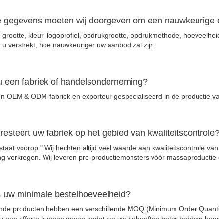
 gegevens moeten wij doorgeven om een ​​nauwkeurige 
, grootte, kleur, logoprofiel, opdrukgrootte, opdrukmethode, hoeveelhe
e u verstrekt, hoe nauwkeuriger uw aanbod zal zijn.
u een fabriek of handelsonderneming?
een OEM & ODM-fabriek en exporteur gespecialiseerd in de productie v
resteert uw fabriek op het gebied van kwaliteitscontrole
t staat voorop." Wij hechten altijd veel waarde aan kwaliteitscontrole va
ring verkregen. Wij leveren pre-productiemonsters vóór massaproductie 
s uw minimale bestelhoeveelheid?
ende producten hebben een verschillende MOQ (Minimum Order Quantit
u een offerte kunnen geven nadat we uw behoeften beter hebben beg