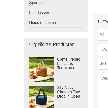
Sporttassen
Luiertassen
Ontv
Huisdier tassen
Uitgelichte Producten
Camel Picnic
Lunchtas
Terracotta
Canvas
Koeltas
Sky Navy
Chevron Tote
Drop In Open
Top Cooler