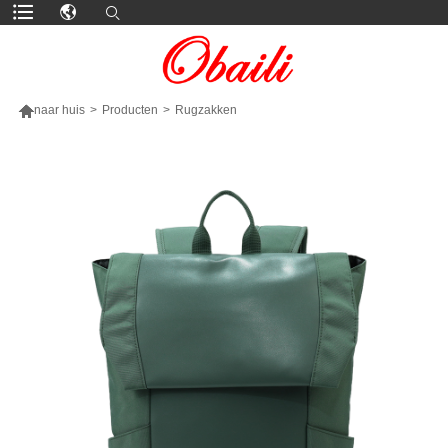

naar huis
>
Producten
>
Rugzakken
MEER PRODUCTEN