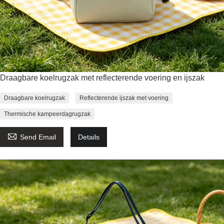
Draagbare koelrugzak met reflecterende voering en ijszak
Draagbare koelrugzak
Reflecterende ijszak met voering
Thermische kampeerdagrugzak

Send Email
Details