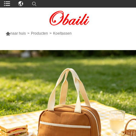

naar huis
>
Producten
>
Koeltassen
MEER PRODUCTEN