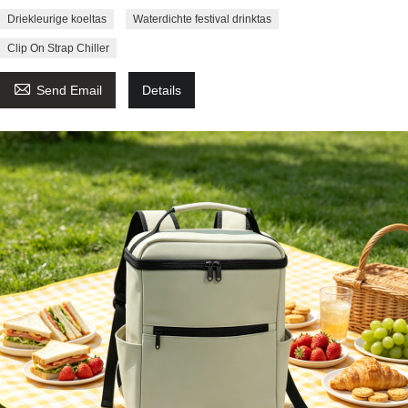
Driekleurige koeltas
Waterdichte festival drinktas
Clip On Strap Chiller

Send Email
Details