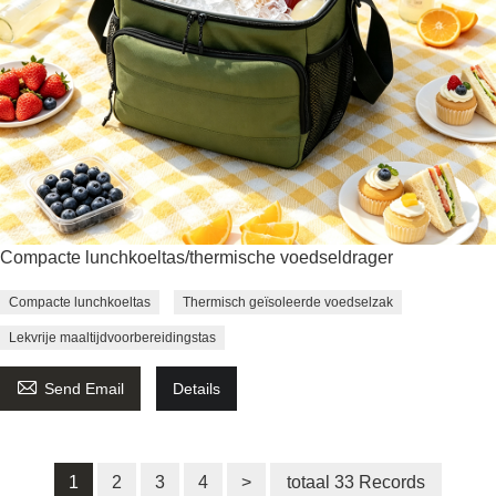
Compacte lunchkoeltas/thermische voedseldrager
Compacte lunchkoeltas
Thermisch geïsoleerde voedselzak
Lekvrije maaltijdvoorbereidingstas

Send Email
Details
1
2
3
4
>
totaal 33 Records